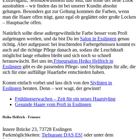
Extravaganz, Selbstbewusstsein und Mut, das sollte der neue Look
ausstrahlen – wir finden das ist bei unserer Kundin absolut
gelungen. Besonders gut zur Geltung kommen die Farben, wenn
man die Haare offen trägt, ganz egal ob geglättet oder große Locken
– Hauptsache offen.
Natürlich sollte diese außergewöhnliche Farbe besser vom Profi
aufgetragen werden, und da bist Du im
Salon in Esslingen
genau
richtig. Aber aufgepasst: bei leuchtenden Farbergebnissen kommt es
auch auf die richtige Pflege danach an, sodass die Leuchtkraft
möglichst lange erhalten bleibt und sich noch so schnell
herauswäscht. Bei uns im
Friseursalon Heiko Helfrich in
Esslingen
gibt es die passenden Pflege- und Stylingtipps für alle, die
sich für eine auffällige Haarfarbe entschieden haben.
Komm einfach vorbei und lass dich von den
Stylisten in
Esslingen
beraten. Denn – wer wagt, der gewinnt!
Frühlingserwachen – Zeit für ein neues Haarstyling
Gesunde Haare vom Profi in Esslingen
Heiko Helfrich - Friseure
Innere Brücke 23, 73728 Esslingen
Parkmöglichkeiten:
Tiefgarage DAS ES!
oder unter dem