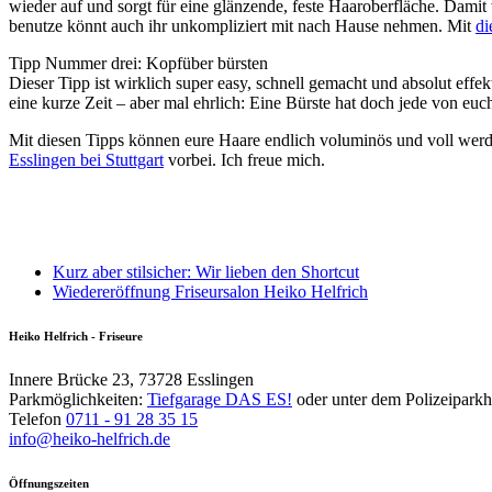
wieder auf und sorgt für eine glänzende, feste Haaroberfläche. Dami
benutze könnt auch ihr unkompliziert mit nach Hause nehmen. Mit
di
Tipp Nummer drei: Kopfüber bürsten
Dieser Tipp ist wirklich super easy, schnell gemacht und absolut eff
eine kurze Zeit – aber mal ehrlich: Eine Bürste hat doch jede von euc
Mit diesen Tipps können eure Haare endlich voluminös und voll werde
Esslingen bei Stuttgart
vorbei. Ich freue mich.
Kurz aber stilsicher: Wir lieben den Shortcut
Wiedereröffnung Friseursalon Heiko Helfrich
Heiko Helfrich - Friseure
Innere Brücke 23, 73728 Esslingen
Parkmöglichkeiten:
Tiefgarage DAS ES!
oder unter dem Polizeipark
Telefon
0711 - 91 28 35 15
info@heiko-helfrich.de
Öffnungszeiten