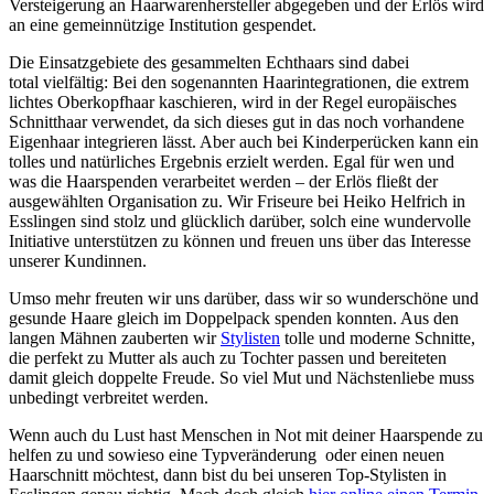
Versteigerung an Haarwarenhersteller abgegeben und der Erlös wird
an eine gemeinnützige Institution gespendet.
Die Einsatzgebiete des gesammelten Echthaars sind dabei
total vielfältig: Bei den sogenannten Haarintegrationen, die extrem
lichtes Oberkopfhaar kaschieren, wird in der Regel europäisches
Schnitthaar verwendet, da sich dieses gut in das noch vorhandene
Eigenhaar integrieren lässt. Aber auch bei Kinderperücken kann ein
tolles und natürliches Ergebnis erzielt werden. Egal für wen und
was die Haarspenden verarbeitet werden – der Erlös fließt der
ausgewählten Organisation zu. Wir Friseure bei Heiko Helfrich in
Esslingen sind stolz und glücklich darüber, solch eine wundervolle
Initiative unterstützen zu können und freuen uns über das Interesse
unserer Kundinnen.
Umso mehr freuten wir uns darüber, dass wir so wunderschöne und
gesunde Haare gleich im Doppelpack spenden konnten. Aus den
langen Mähnen zauberten wir
Stylisten
tolle und moderne Schnitte,
die perfekt zu Mutter als auch zu Tochter passen und bereiteten
damit gleich doppelte Freude. So viel Mut und Nächstenliebe muss
unbedingt verbreitet werden.
Wenn auch du Lust hast Menschen in Not mit deiner Haarspende zu
helfen zu und sowieso eine Typveränderung oder einen neuen
Haarschnitt möchtest, dann bist du bei unseren Top-Stylisten in